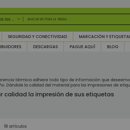
Todas las categorias
DAS LAS CATEGORIAS
SEGURIDAD Y CONECTIVIDAD
MARCACIÓN Y ETIQUET
uridad Electrónica
IBUIDORES
DESCARGAS
PAGUE AQUÍ
BLOG
larmas
ntroles de Acceso y Asistencia
ccesorios Control de Acceso
TV Circuito Cerrado de Televisión
ircuito cerrado de televisión - Grabadores (CCTV)
ferencia térmica adhiere todo tipo de información que deseemos 
. Dándole la calidad del material para las impresiones de etiq
Grabadores Análogo - Penta hibrido HD
r calidad la impresión de sus etiquetas
Grabadores IP - NVR
Grabadores Móviles
Accesorios para CCTV
WIFI
sta
18
artículos
Paneles