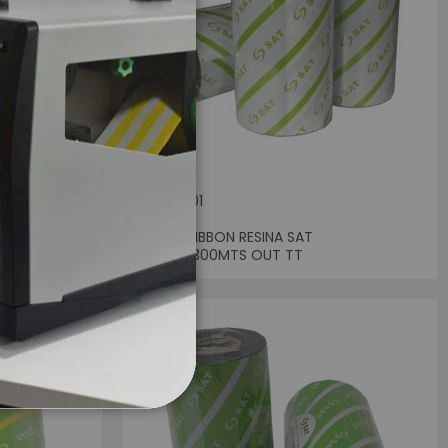
SKU: 3301
E SAT
CINTA RIBBON RESINA SAT
Sin Stock
110MMX300MTS OUT TT