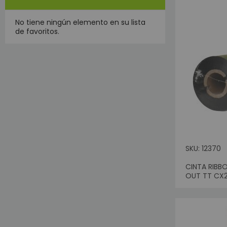
C
No tiene ningún elemento en su lista
B
de favoritos.
Ve
P
I
SKU: 12370
CINTA RIBB
Sin Sto
OUT TT CX
Te