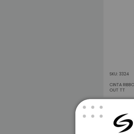
Eq
M
L
SKU: 3324
M
Ene
CINTA RIBB
Sin Sto
OUT TT
C
P
B
I
Ide
I