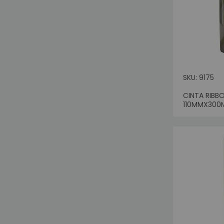
F
Publ
Ki
Co
T
D
SKU: 9175
C
CINTA RIBBO
A
110MMX300
T
Pr