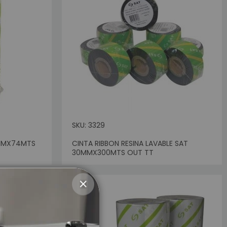
SKU: 3329
0MMX74MTS
CINTA RIBBON RESINA LAVABLE SAT
Sin Stock
30MMX300MTS OUT TT
CLOSE