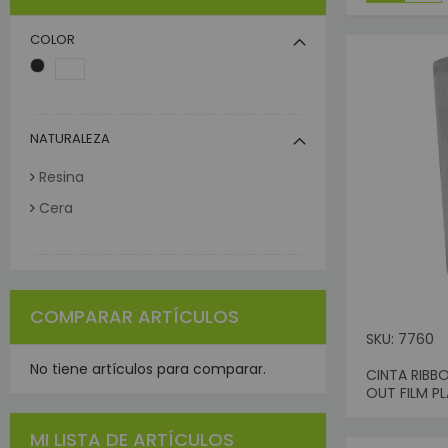
D
COLOR
Pro
In
UPS
B
NATURALEZA
Co
Resina
Ta
E
Cera
Et
R
R
B
COMPARAR ARTÍCULOS
SKU: 7760
K
Mov
No tiene artículos para comparar.
CINTA RIBB
Sin Sto
OUT FILM P
T
I
MI LISTA DE ARTÍCULOS
Pun