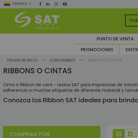
Ir
ESPAÑOL
al
contenido
TO
PUNTO DE VENTA
Seg
PROMOCIONES
DISTR
A
Co
PÁGINA DE INICIO
CONSUMIBLES
RIBBONS O CINTAS
A
RIBBONS O CINTAS
CC
C
Cinta o Ribbon de cera - resina SAT para impresoras de trans
adherencia a muchas etiquetas de diferente material y tamaño
Conozca los Ribbon SAT ideales para brinda
Ver
COMPRAR POR
Grilla
Li
como