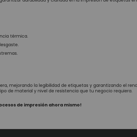
arantizar durabilidad y claridad en la impresión de etiquetas en 
ncia térmica.
desgaste.
extremas.
ra, mejorando la legibilidad de etiquetas y garantizando el ren
tipo de material y nivel de resistencia que tu negocio requiera.
procesos de impresión ahora mismo!