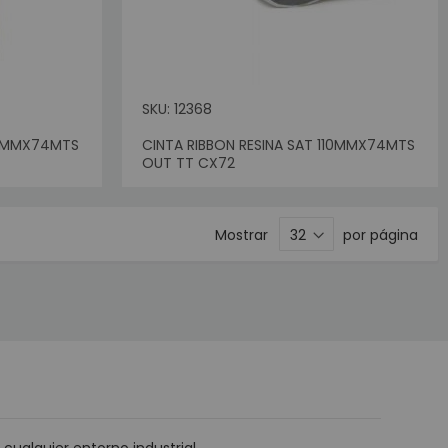
SKU: 12368
110MMX74MTS
CINTA RIBBON RESINA SAT 110MMX74MTS
Sin Stock
OUT TT CX72
Mostrar
por página