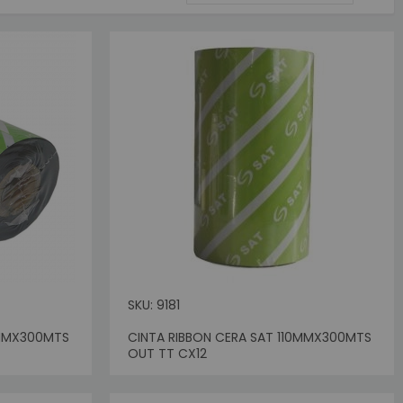
dire
des
SKU: 9181
0MMX300MTS
CINTA RIBBON CERA SAT 110MMX300MTS
OUT TT CX12