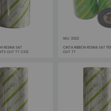
ibra Optica
icidad y Autoatención Interactiva
oscos Digitales
nsumo
ablets
iademas
SKU: 3302
ámaras Web
N RESINA SAT
CINTA RIBBON RESINA SAT 
ros de Luz
Sin Stock
MTS OUT TT CX12
OUT TT
eclados y Mouses
oductos en Remate