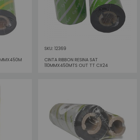
SKU: 12369
110MMX450M
CINTA RIBBON RESINA SAT
Sin Stock
110MMX450MTS OUT TT CX24