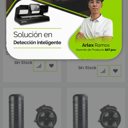
SKU: 7666
SKU: 7662
MUFLA SAT HORIZONTAL 24
MUFLA SAT VERTICAL TIPO
HILOS 3 ENTRADA 3 SALIDA
DOMO SELLADO
CEH24H
MECÁNICO 12 HILOS
CEVD12HSM
Sin Stock
Sin Stock