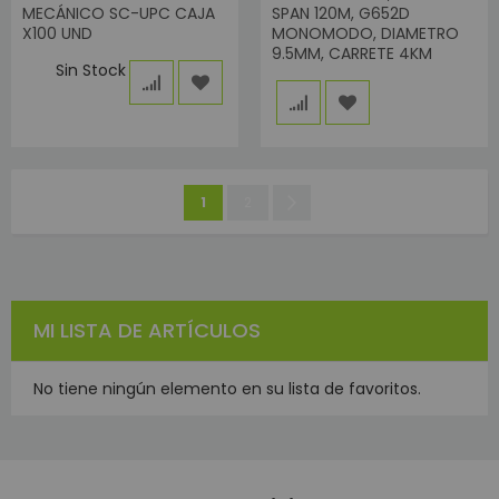
MECÁNICO SC-UPC CAJA
SPAN 120M, G652D
X100 UND
MONOMODO, DIAMETRO
9.5MM, CARRETE 4KM
Sin Stock
Página
Estás
Página
Página
Siguiente
1
2
leyendo
la
página
MI LISTA DE ARTÍCULOS
No tiene ningún elemento en su lista de favoritos.