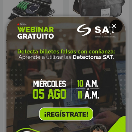
CLOSE
SKU: 7668
SKU: 13425
CAJA NAP SAT 8 PUERTOS
KIT DE HERRAMIENTAS SAT
IP65 CON SPLITTER 1X8 SC-
FIBRA ÓPTICA
APC Y ADAPTADORES
Sin Stock
Sin Stock