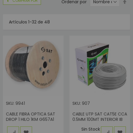
COMPRAR POR
Es
Ordenar por
di
de
Artículos
1
-
32
de
48
SKU: 9941
SKU: 907
CABLE FIBRA OPTICA SAT
CABLE UTP SAT CAT5E CCA
DROP 1 HILO 1KM G657A1
0.5MM 100MT INTERIOR IB
Sin Stock