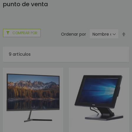
punto de venta
COMPRAR POR
Es
Ordenar por
di
de
9
artículos