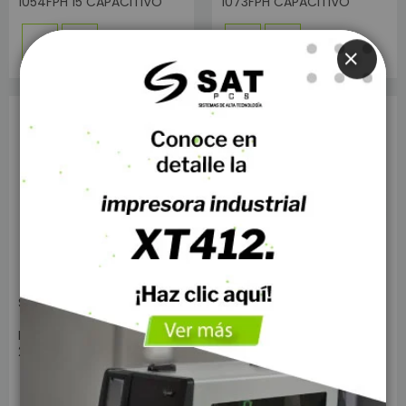
1054FPH 15 CAPACITIVO
1073FPH CAPACITIVO
CLOSE
SKU: 7645
SKU: 12092
MONITOR TOUCH SAT 21"
MONITOR TOUCH SAT 21"
2013FPH CAPACITIVO
2013FPH+ CAPACITIVO
Sin Stock
Sin Stock