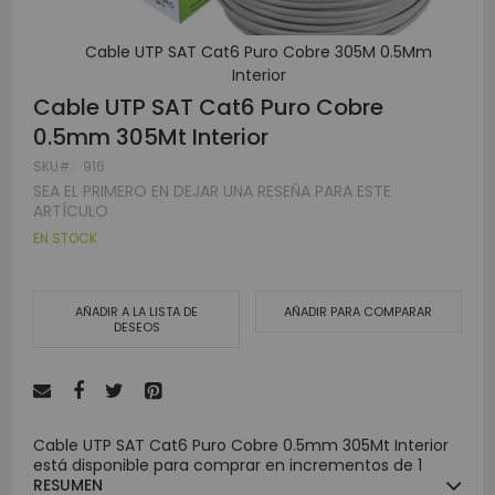
Cable UTP SAT Cat6 Puro Cobre 305M 0.5Mm
Interior
Skip
Cable UTP SAT Cat6 Puro Cobre
to
0.5mm 305Mt Interior
the
beginning
SKU
916
of
SEA EL PRIMERO EN DEJAR UNA RESEÑA PARA ESTE
the
ARTÍCULO
images
EN STOCK
gallery
AÑADIR A LA LISTA DE
AÑADIR PARA COMPARAR
DESEOS
Cable UTP SAT Cat6 Puro Cobre 0.5mm 305Mt Interior
está disponible para comprar en incrementos de 1
RESUMEN