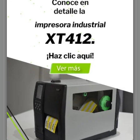
Descubre el
Cable UTP SAT Cat6 Puro Cobre
,
diseñado para garantizar un
rendimiento
excepcional
en redes interiores, sistemas de CCTV,
telecomunicaciones y más.
Características Principales:
•
Tipo de Cable:
UTP (Par trenzado sin blindaje),
minimiza la interferencia y asegura estabilidad.
•
Categoría:
6, ideal para velocidades de hasta 1 Gbps
y frecuencias de 250 MHz.
•
Construcción:
100% cobre, para una transmisión de
datos óptima y sin pérdidas.
•
Calibre:
AWG 24 (0.5 mm), diseñado para
aplicaciones exigentes.
•
Longitud:
305 metros, ideal para grandes
instalaciones.