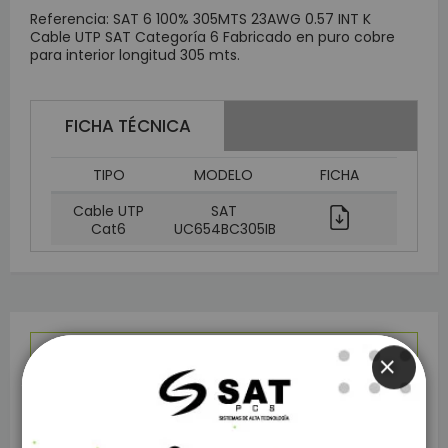
Referencia: SAT 6 100% 305MTS 23AWG 0.57 INT K
Cable UTP SAT Categoría 6 Fabricado en puro cobre
para interior longitud 305 mts.
FICHA TÉCNICA
TIPO
MODELO
FICHA
Cable UTP
SAT
Cat6
UC654BC305IB
Detalles
CLOSE
Cable UTP SAT Cat6 Puro Cobre AWG
24 0,50 mm 305M Interior