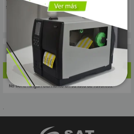
TECLADO PROGRAMABLE
TECLADO PROGRAMABLE
SAT TP084
SAT TP112L
MI LISTA DE ARTÍCULOS
No tiene ningún elemento en su lista de favoritos.
.