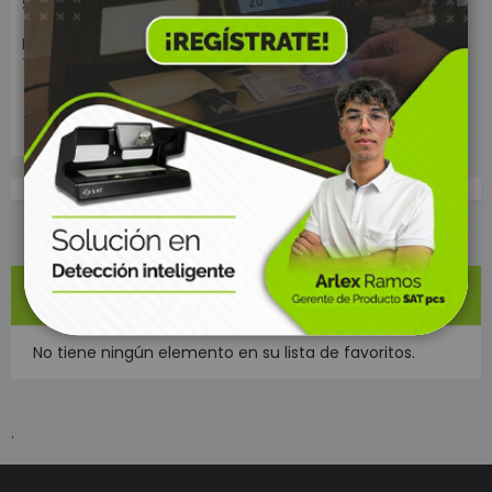
SKU: 13624
KIOSCO PUBLICITARIO SAT
TK555V C5 12TH
Sin Stock
MI LISTA DE ARTÍCULOS
No tiene ningún elemento en su lista de favoritos.
.