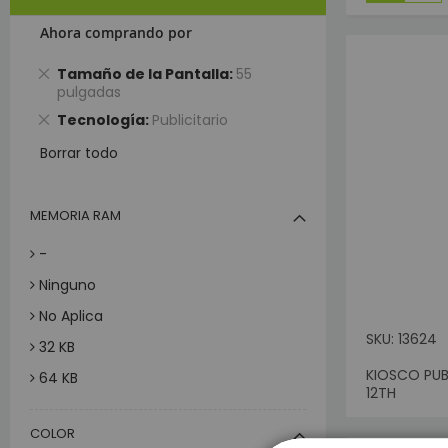
D
Ahora comprando por
Pro
In
Eliminar
Tamaño de la Pantalla
55
este
pulgadas
UPS
artículo
Eliminar
Tecnología
Publicitario
B
este
Co
Borrar todo
artículo
Ta
E
MEMORIA RAM
Et
-
R
Ninguno
R
B
No Aplica
SKU: 13624
K
32 KB
Mov
KIOSCO PUB
64 KB
Sin Sto
12TH
T
248 KB
I
COLOR
2 MB
Pun