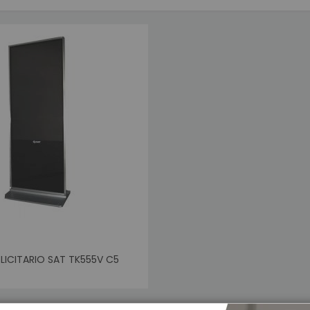
omótica y Automatización
tección de Energía
versores de voltaje
 - Sistema de Alimentación Ininterrumpida
aterías de respaldo
nsumibles
rjetas PVC para Carnetización
tiquetas Adhesivas
iquetas Textiles
ollos de papel
ibbons o Cintas
razaletes de Identificación
its de Limpieza
ilidad
LICITARIO SAT TK555V C5
ck
erminales Móviles
mpresoras Portátiles
to de Venta POS