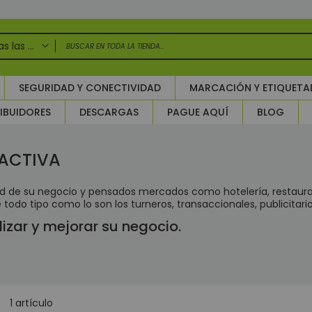
Todas las categorias
DAS LAS CATEGORIAS
SEGURIDAD Y CONECTIVIDAD
MARCACIÓN Y ETIQUET
uridad Electrónica
IBUIDORES
DESCARGAS
PAGUE AQUÍ
BLOG
larmas
ntroles de Acceso y Asistencia
ccesorios Control de Acceso
RACTIVA
TV Circuito Cerrado de Televisión
ircuito cerrado de televisión - Grabadores (CCTV)
dad de su negocio y pensados mercados como hotelería, restaur
todo tipo como lo son los turneros, transaccionales, publicitar
Grabadores Análogo - Penta hibrido HD
izar y mejorar su negocio.
Grabadores IP - NVR
Grabadores Móviles
Accesorios para CCTV
WIFI
sta
1
artículo
Paneles