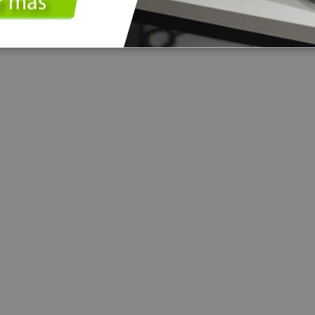
Detectores de Billetes
Depositario de Dinero
uipos para punto de venta POS
onitores Touch
ectores de Códigos de Barras
Lector de Código de barras de mano
Lector de Código de barras Inalámbricos
Lector de Código de barras de mesa
Lector de Código de barras empotrables
ini PC
rgía Solar
ontroladoras
aneles Solares
aterías Solares
nversores Solares
ntificación y Marcación
mpresoras de Etiquetas SAT