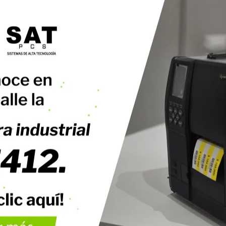
ajones Monederos
asculas y balanzas digitales
rificadores de Precios SATPCS
eriféricos POS
Digitalizador de Firmas
Cajas Registradoras
Llamadores
Teclados Programables
Lectores de Banda Magnética
mpresoras POS
Impresoras Matriz de Punto
Impresoras para Kioscos y Mecanismos
Impresoras Térmicas para punto de venta
cnología para Manejo de Efectivo
Contadora Discriminadora y Detectora de Billetes
Contadora De Monedas