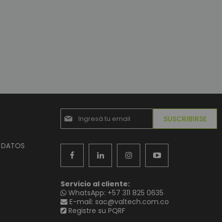
Suscríbase
SUSCRIBIRSE
al
boletín
informativo:
E DATOS
Servicio al cliente:
WhatsApp: +57 311 825 0635
E-mail: sac@valtech.com.co
Registre su PQRF