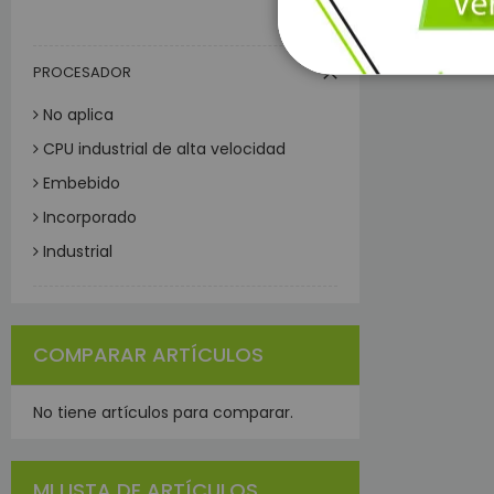
16 GB
Eq
PROCESADOR
M
No aplica
L
CPU industrial de alta velocidad
Embebido
Incorporado
Industrial
M
32 Bits
Ene
1 GHz
C
COMPARAR ARTÍCULOS
Linux 1G
P
multicore de alto rendimiento de 1
B
GHz
No tiene artículos para comparar.
I
Dual Core
Ide
Android 7.1
MI LISTA DE ARTÍCULOS
I