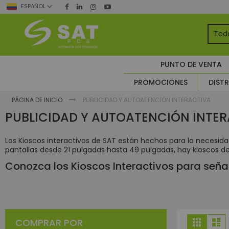
Ir
ESPAÑOL
al
contenido
TO
PUNTO DE VENTA
Seg
PROMOCIONES
DISTR
A
Co
PÁGINA DE INICIO
PUBLICIDAD Y AUTOATENCIÓN INTERACTIVA
A
PUBLICIDAD Y AUTOATENCIÓN INTE
CC
C
Los Kioscos interactivos de SAT están hechos para la necesi
pantallas desde 21 pulgadas hasta 49 pulgadas, hay kioscos de 
Conozca los Kioscos Interactivos para señal
Ver
COMPRAR POR
Grilla
Li
como