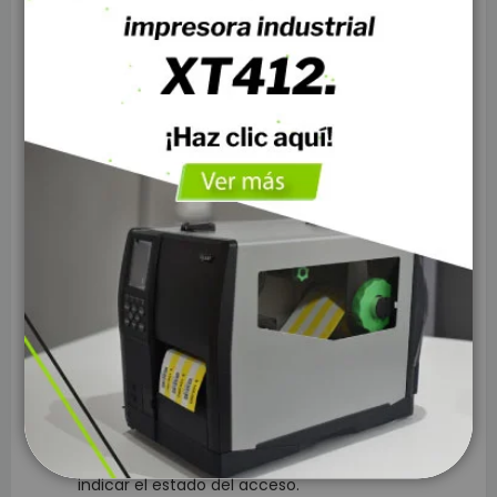
Capacidad de contraseña:
Permite hasta 500
grupos de contraseñas para usuarios.
Función de administrador:
Admite 2 grupos de
administradores para registro y eliminación de
usuarios.
Soporte de función de disco:
Permite carga y
descarga de datos de manera eficiente.
Soporte de tarjeta:
Compatible con tarjetas
RFID estándar de 125 KHz.
Salida Wiegand
: Soporta salida Wiegand 26 para
integración con otros sistemas de control.
Velocidad de reconocimiento:
Menos de 1
segundo para un acceso rápido.
Indicadores LED:
Luces LED en rojo y azul para
indicar el estado del acceso.