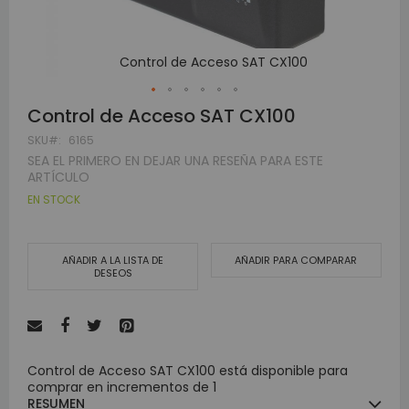
Control de Acceso SAT CX100
Skip
Control de Acceso SAT CX100
to
SKU
6165
the
beginning
SEA EL PRIMERO EN DEJAR UNA RESEÑA PARA ESTE
of
ARTÍCULO
the
EN STOCK
images
gallery
AÑADIR A LA LISTA DE
AÑADIR PARA COMPARAR
DESEOS
Control de Acceso SAT CX100 está disponible para
comprar en incrementos de 1
RESUMEN