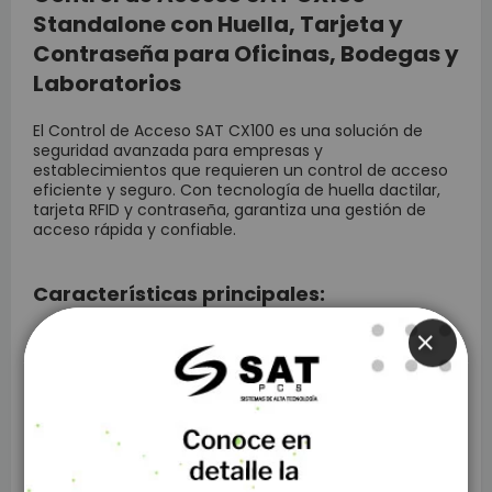
Standalone con Huella, Tarjeta y
Contraseña para Oficinas, Bodegas y
Laboratorios
El Control de Acceso SAT CX100 es una solución de
seguridad avanzada para empresas y
establecimientos que requieren un control de acceso
eficiente y seguro. Con tecnología de huella dactilar,
tarjeta RFID y contraseña, garantiza una gestión de
acceso rápida y confiable.
Características principales:
CLOSE
Plataforma de hardware:
ARM9, para un
rendimiento ágil y seguro.
Capacidad de huellas dactilares:
Soporta
hasta 500 huellas dactilares registradas.