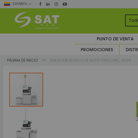
Ir
ESPAÑOL
al
contenido
TO
PUNTO DE VENTA
Seg
PROMOCIONES
DISTR
A
Co
PÁGINA DE INICIO
SOLUCION KIOSCO DE AUTO-PAGO MKL-9200
A
Skip
CC
to
C
the
end
of
the
images
gallery