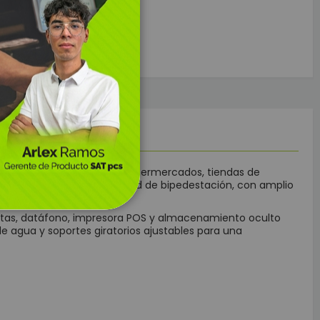
Solucion Kiosco de auto-pago MKL
OS
iales de alto flujo como supermercados, tiendas de
peración cómoda en modalidad de bipedestación, con amplio
arjetas, datáfono, impresora POS y almacenamiento oculto
de agua y soportes giratorios ajustables para una