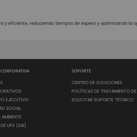
Detectores de Billetes
Depositario de Dinero
uipos para punto de venta POS
ra y eficiente, reduciendo tiempos de espera y optimizando la o
onitores Touch
ectores de Códigos de Barras
Lector de Código de barras de mano
Lector de Código de barras Inalámbricos
Lector de Código de barras de mesa
Lector de Código de barras empotrables
 CORPORATIVA
SOPORTE
ini PC
OS
CENTRO DE SOLUCIONES
rgía Solar
PORATIVOS
POLÍTICAS DE TRATAMIENTO D
ontroladoras
PO EJECUTIVO
SOLICITAR SOPORTE TÉCNICO
aneles Solares
AD SOCIAL
aterías Solares
O AMBIENTE
nversores Solares
E UPS (SAI)
ntificación y Marcación
mpresoras de Etiquetas SAT