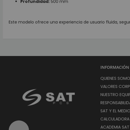
Profundidad:
500 mm
Eq
Este modelo ofrece una experiencia de usuario fluida, segu
M
L
INFORMACIÓN
M
QUIENES SOM
Ene
VALORES COR
C
NUESTRO EQUI
P
RESPONSABILID
B
SAT Y EL MEDI
I
CALCULADORA D
Ide
ACADEMIA SAT
I