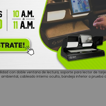
ajones Monederos
asculas y balanzas digitales
o de auto-pago MKL-9200
rificadores de Precios SATPCS
eriféricos POS
Digitalizador de Firmas
Cajas Registradoras
Llamadores
TALLES
MÁS INFORMACIÓN
DESCARGAS (0)
COMENTARI
Teclados Programables
oservicio de última generación, diseñada para entornos comerc
Lectores de Banda Magnética
te. Su estructura metálica robusta y ergonómica permite una o
mpresoras POS
Impresoras Matriz de Punto
ibilidad con doble ventana de lectura, soporte para lector de t
 ambiental, cableado interno oculto, bandeja inferior a prueba 
Impresoras para Kioscos y Mecanismos
Impresoras Térmicas para punto de venta
cnología para Manejo de Efectivo
Contadora Discriminadora y Detectora de Billetes
Contadora De Monedas