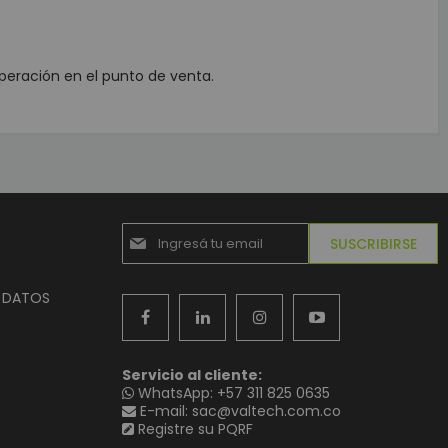
peración en el punto de venta.
Suscríbase
SUSCRIBIRSE
al
boletín
informativo:
E DATOS
Servicio al cliente:
WhatsApp: +57 311 825 0635
E-mail: sac@valtech.com.co
Registre su PQRF