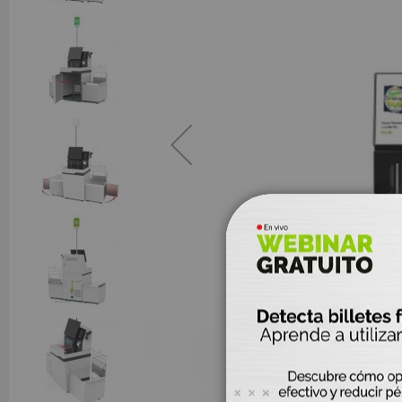
D
Pro
In
UPS
B
Co
Ta
E
Et
R
R
B
K
Mov
T
I
Pun