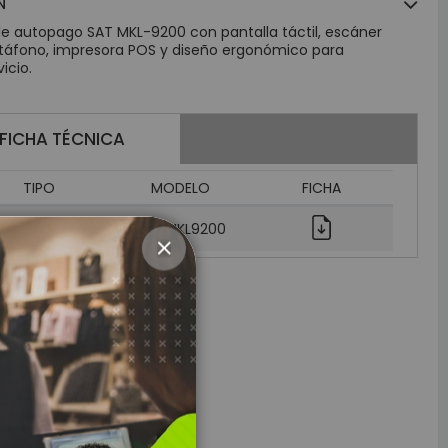
N
de autopago SAT MKL-9200 con pantalla táctil, escáner
atáfono, impresora POS y diseño ergonómico para
icio.
FICHA TÉCNICA
TIPO
MODELO
FICHA
Auto-pago
SAT MKL9200
CLOSE