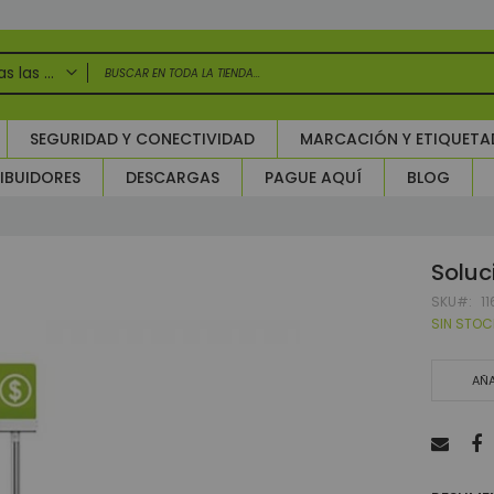
Todas las categorias
DAS LAS CATEGORIAS
SEGURIDAD Y CONECTIVIDAD
MARCACIÓN Y ETIQUET
uridad Electrónica
IBUIDORES
DESCARGAS
PAGUE AQUÍ
BLOG
larmas
ntroles de Acceso y Asistencia
ccesorios Control de Acceso
Soluc
TV Circuito Cerrado de Televisión
ircuito cerrado de televisión - Grabadores (CCTV)
SKU
1
SIN STOC
Grabadores Análogo - Penta hibrido HD
Grabadores IP - NVR
AÑA
Grabadores Móviles
Accesorios para CCTV
WIFI
Paneles