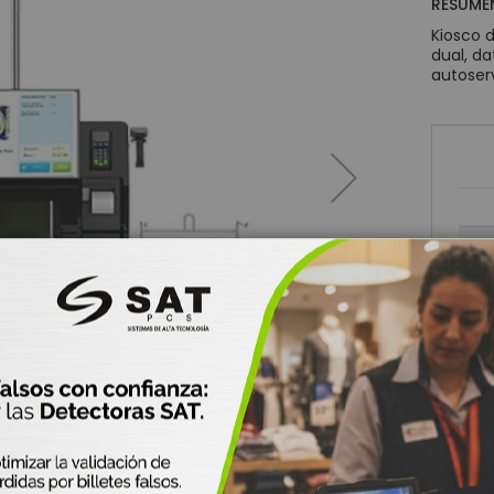
RESUME
omótica y Automatización
Kiosco 
tección de Energía
dual, d
autoserv
versores de voltaje
 - Sistema de Alimentación Ininterrumpida
aterías de respaldo
nsumibles
rjetas PVC para Carnetización
tiquetas Adhesivas
iquetas Textiles
ollos de papel
ibbons o Cintas
razaletes de Identificación
its de Limpieza
ilidad
erminales Móviles
mpresoras Portátiles
to de Venta POS