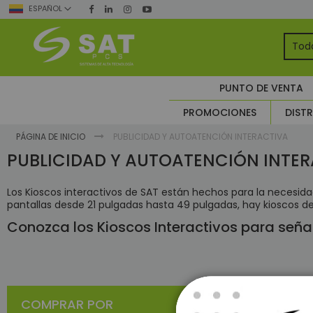
Ir
ESPAÑOL
al
contenido
TO
PUNTO DE VENTA
Seg
PROMOCIONES
DISTR
A
Co
PÁGINA DE INICIO
PUBLICIDAD Y AUTOATENCIÓN INTERACTIVA
A
PUBLICIDAD Y AUTOATENCIÓN INTE
CC
C
Los Kioscos interactivos de SAT están hechos para la necesi
pantallas desde 21 pulgadas hasta 49 pulgadas, hay kioscos de 
Conozca los Kioscos Interactivos para señal
No podem
COMPRAR POR