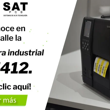
omótica y Automatización
tección de Energía
versores de voltaje
 - Sistema de Alimentación Ininterrumpida
aterías de respaldo
nsumibles
rjetas PVC para Carnetización
tiquetas Adhesivas
iquetas Textiles
ollos de papel
ibbons o Cintas
razaletes de Identificación
its de Limpieza
ilidad
erminales Móviles
mpresoras Portátiles
to de Venta POS