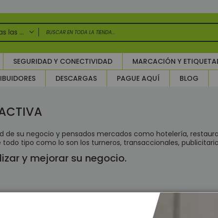
Todas las categorias
DAS LAS CATEGORIAS
SEGURIDAD Y CONECTIVIDAD
MARCACIÓN Y ETIQUET
uridad Electrónica
IBUIDORES
DESCARGAS
PAGUE AQUÍ
BLOG
larmas
ntroles de Acceso y Asistencia
ccesorios Control de Acceso
RACTIVA
TV Circuito Cerrado de Televisión
ircuito cerrado de televisión - Grabadores (CCTV)
dad de su negocio y pensados mercados como hotelería, restaur
todo tipo como lo son los turneros, transaccionales, publicitar
Grabadores Análogo - Penta hibrido HD
izar y mejorar su negocio.
Grabadores IP - NVR
Grabadores Móviles
Accesorios para CCTV
WIFI
os encontrar productos que coincida con la selección.
Paneles