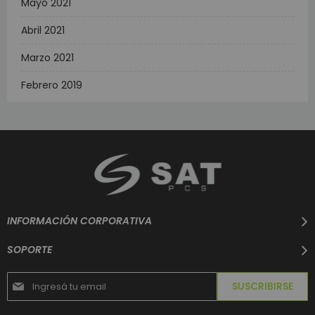
Mayo 2021
Abril 2021
Marzo 2021
Febrero 2019
INFORMACIÓN CORPORATIVA
SOPORTE
Suscríbase
SUSCRIBIRSE
al
boletín