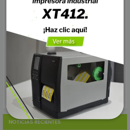
Cables Redes
Fibra Optica
Redes Inalámbricas
Consumo
Energía Solar
Perifericos POS
Casinos
Sector Textil
Hoteleria
NOTICIAS RECIENTES