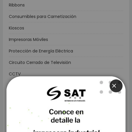
Ribbons
Consumibles para Carnetización
Kioscos
Impresoras Móviles
Protección de Energía Eléctrica
Circuito Cerrado de Televisión
CCTV
Controles de Acceso y Asistencia
CLOSE
Biometricos
Rastreo Satelital
Alarmas de Seguridad
Domótica y Automatización para el Hogar