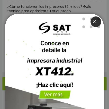
¿Cómo funcionan las impresoras térmicas? Guía
técnica para optimizar tu etiquetado
Térmica directa vs. transferencia térmica: ¿Cuál es el
estándar que requiere tu operación?
CLOSE
Cómo elegir etiquetas térmicas: Guía técnica según tu
aplicación operativa
Impresora térmica SAT Q78T: ventajas, características
y por qué es ideal para tu punto de venta
Etiquetas térmicas para impresoras móviles: eficiencia
y movilidad en la gestión de inventario y logística
ARCHIVO
Agosto 2026
Julio 2026