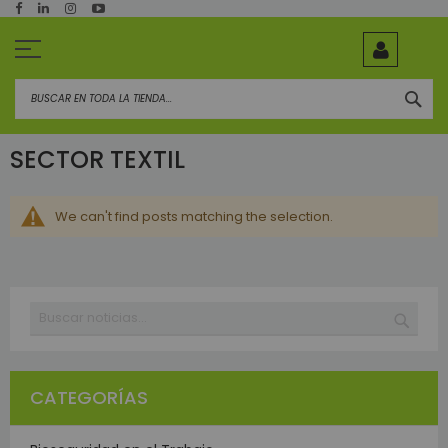
Ir
al
contenido
BUS
SECTOR TEXTIL
We can't find posts matching the selection.
Buscar
BUSC
CATEGORÍAS