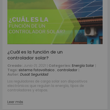
¿Cuál es la función de un
controlador solar?
Creado:
Junio 01, 2021
|
Categories:
Energía Solar
|
Tags:
sistema fotovoltaico
,
controlador
|
Autor:
Dusat Seguridad
Los reguladores de carga solar son dispositivos
electrónicos que regulan la energía, tipos de
controladores y etapas.
Leer más