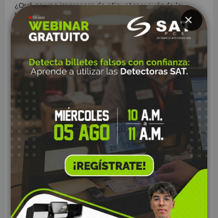
¿Qué es una impresora de etiquetas y cuándo la
necesita un negocio?
CLOSE
USB, Ethernet, Wi-Fi o Bluetooth: ¿qué tipo de conexión
necesita una impresora POS?
Impresoras térmicas de 58 mm vs 80 mm: ¿cuál
necesita tu negocio?
Cómo elegir un escáner de códigos de barras según
las necesidades de tu negocio
Los equipos que complementan un sistema POS y por
qué son importantes
Cómo reducir filas y mejorar la atención en caja con
un sistema POS
Cómo un sistema POS ayuda a mejorar el control de
inventario
¿Por qué utilizar un equipo POS especializado en lugar
de un computador tradicional?