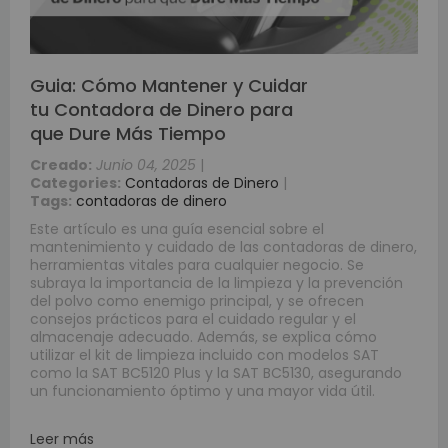
Guia: Cómo Mantener y Cuidar
tu Contadora de Dinero para
que Dure Más Tiempo
Creado:
Junio 04, 2025
|
Categories:
Contadoras de Dinero
|
Tags:
contadoras de dinero
Este artículo es una guía esencial sobre el
mantenimiento y cuidado de las contadoras de dinero,
herramientas vitales para cualquier negocio. Se
subraya la importancia de la limpieza y la prevención
del polvo como enemigo principal, y se ofrecen
consejos prácticos para el cuidado regular y el
almacenaje adecuado. Además, se explica cómo
utilizar el kit de limpieza incluido con modelos SAT
como la SAT BC5120 Plus y la SAT BC5130, asegurando
un funcionamiento óptimo y una mayor vida útil.
Leer más