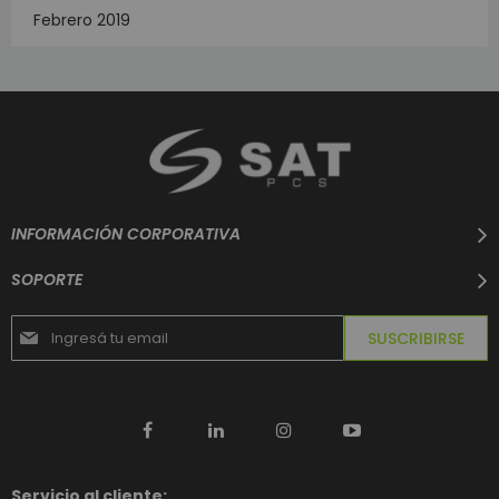
Febrero 2019
INFORMACIÓN CORPORATIVA
SOPORTE
Suscríbase
SUSCRIBIRSE
al
boletín
informativo:
Servicio al cliente: