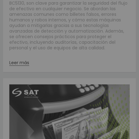
BC5130, son clave para garantizar la seguridad del flujo
de efectivo en cualquier negocio. Se abordan las
amenazas comunes como billetes falsos, errores
humanos y robos internos, y cómo estas máquinas
ayudan a mitigarlas gracias a sus tecnologías
avanzadas de detección y automatización. Además,
se ofrecen consejos prácticos para proteger el
efectivo, incluyendo auditorías, capacitación del
personal y el uso de equipos de alta calidad.
Leer más