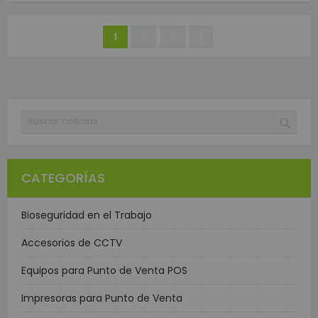
Página
Estás
Página
Página
Página
Siguiente
1
2
3
leyendo
la
página
Buscar
BUSC
CATEGORÍAS
Bioseguridad en el Trabajo
Accesorios de CCTV
Equipos para Punto de Venta POS
Impresoras para Punto de Venta