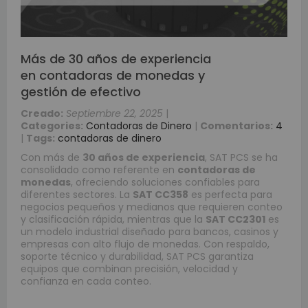
Más de 30 años de experiencia
en contadoras de monedas y
gestión de efectivo
Creado:
Septiembre 22, 2025
|
Categories:
Contadoras de Dinero
|
Comentarios:
4
|
Tags:
contadoras de dinero
Con más de
30 años de experiencia
, SAT PCS se ha
consolidado como referente en
contadoras de
monedas
, ofreciendo soluciones confiables para
diferentes sectores. La
SAT CC358
es perfecta para
negocios pequeños y medianos que requieren conteo
y clasificación rápida, mientras que la
SAT CC2301
es
un modelo industrial diseñado para bancos, casinos y
empresas con alto flujo de monedas. Con respaldo,
soporte técnico y durabilidad, SAT PCS garantiza
equipos que combinan precisión, velocidad y
confianza en cada conteo.