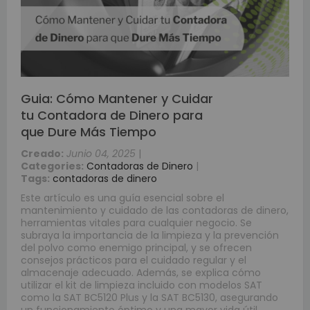
Guia: Cómo Mantener y Cuidar
tu Contadora de Dinero para
que Dure Más Tiempo
Creado:
Junio 04, 2025
|
Categories:
Contadoras de Dinero
|
Tags:
contadoras de dinero
Este artículo es una guía esencial sobre el
mantenimiento y cuidado de las contadoras de dinero,
herramientas vitales para cualquier negocio. Se
subraya la importancia de la limpieza y la prevención
del polvo como enemigo principal, y se ofrecen
consejos prácticos para el cuidado regular y el
almacenaje adecuado. Además, se explica cómo
utilizar el kit de limpieza incluido con modelos SAT
como la SAT BC5120 Plus y la SAT BC5130, asegurando
un funcionamiento óptimo y una mayor vida útil.