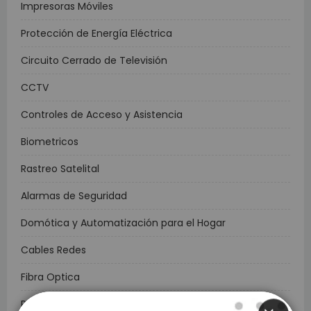
Impresoras Móviles
Protección de Energía Eléctrica
Circuito Cerrado de Televisión
CCTV
Controles de Acceso y Asistencia
Biometricos
Rastreo Satelital
Alarmas de Seguridad
Domótica y Automatización para el Hogar
Cables Redes
Fibra Optica
Redes Inalámbricas