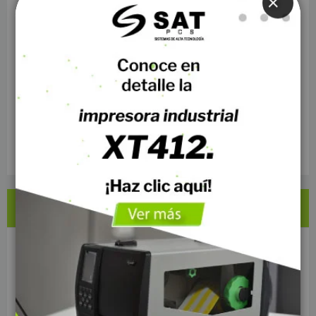
CERRAR
Consumo
Energía Solar
Perifericos POS
Casinos
Sector Textil
Hoteleria
NOTICIAS RECIENTES
¿Qué es una impresora de etiquetas y cuándo la
necesita un negocio?
USB, Ethernet, Wi-Fi o Bluetooth: ¿qué tipo de conexión
necesita una impresora POS?