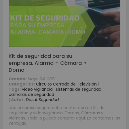
Kit de seguridad para su
empresa. Alarma + Cámara +
Domo
Creado:
Mayo 04, 2021
|
Categories:
Circuito Cerrado de Televisión
|
Tags:
video vigilancia
,
sistemas de seguridad
,
camaras de seguridad
|
Autor:
Dusat Seguridad
Una empresa segura debe contar con un Kit de
seguridad y videovigilancia. Domos, Cámaras y
Alarmas. Todo lo puede comprar aquí. Le contamos las
ventajas.