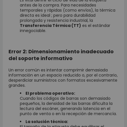
Es vital definir el ciclo de vida de la etiqueta
antes de la compra. Para necesidades
temporales y rápidas (como envíos), la térmica
directa es ideal ; pero para durabilidad
prolongada y resistencia industrial, la
Transferencia Térmica (TT)
es el estándar
innegociable.
Error 2: Dimensionamiento inadecuado
del soporte informativo
Un error común es intentar comprimir demasiada
información en un espacio reducido o, por el contrario,
desperdiciar suministros con formatos excesivamente
grandes.
El problema operativo:
Cuando los códigos de barras son demasiado
pequeños, la densidad de las barras dificulta la
lectura del escáner, generando latencia en el
punto de venta o en la recepción de mercancía.
La solución técnica:
El tamaño de la etiqueta debe equilibrar el