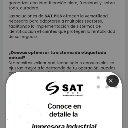
garantizar una identificación clara, funcional y, sobre
todo, duradera.
Las soluciones de
SAT PCS
ofrecen la versatilidad
necesaria para adaptarse a múltiples sectores,
facilitando la implementación de sistemas de
identificación eficientes que protegen la rentabilidad
de su negocio.
¿Deseas optimizar tu sistema de etiquetado
actual?
Si necesitas validar qué tecnología o consumibles se
ajustan mejor a la demanda de tu operación, puedes
consultar nuestras fichas técnicas o solicitar una
auditoría técnica especializada.
CLOSE
← Previous
Next →
1 Comentarios