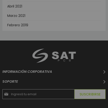
Abril 2021
Marzo 2021
Febrero 2019
INFORMACIÓN CORPORATIVA
SOPORTE
Suscríbase
SUSCRIBIRSE
al
boletín
informativo: