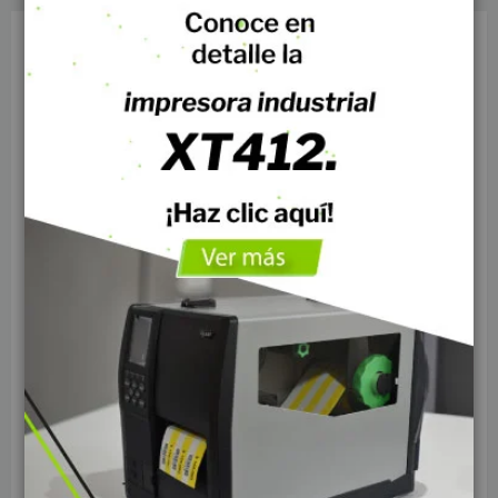
Automatización en logística:
cómo empezar desde el
etiquetado
Creado:
Noviembre 20, 2025
|
Categories:
Impresora de Etiquetas
|
Comentarios:
1