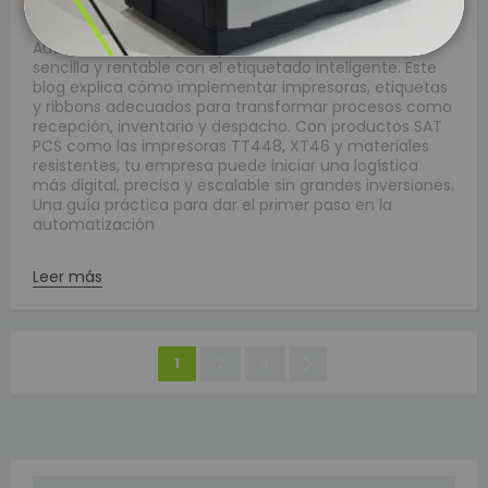
|
Tags:
impresora de etiquetas adhesivas
Automatizar la logística puede comenzar de forma
sencilla y rentable con el etiquetado inteligente. Este
blog explica cómo implementar impresoras, etiquetas
y ribbons adecuados para transformar procesos como
recepción, inventario y despacho. Con productos SAT
PCS como las impresoras TT448, XT46 y materiales
resistentes, tu empresa puede iniciar una logística
más digital, precisa y escalable sin grandes inversiones.
Una guía práctica para dar el primer paso en la
automatización
Leer más
Página
Estás
Página
Página
Página
Siguiente
1
2
3
leyendo
la
página
Buscar
BUSC