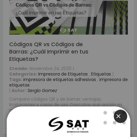
Códigos QR vs Códigos de
Barras: ¿Cuál Imprimir en tus
Etiquetas?
Creado:
Noviembre 24, 2025
|
Categories:
Impresora de Etiquetas
,
Etiquetas
|
Tags:
impresora de etiquetas adhesivas
,
impresora de
etiquetas
|
Autor:
Sergio Gomez
Compara códigos QR y de barras: ventajas,
limitaciones y casos de uso. Descubre qué opción es
mejor para tu negocio con impresoras SAT PCS.
CLOSE
Leer más