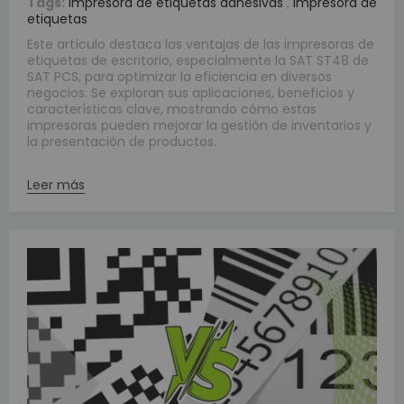
Tags:
impresora de etiquetas adhesivas
,
impresora de
etiquetas
Este artículo destaca las ventajas de las impresoras de
etiquetas de escritorio, especialmente la SAT ST48 de
SAT PCS, para optimizar la eficiencia en diversos
negocios. Se exploran sus aplicaciones, beneficios y
características clave, mostrando cómo estas
impresoras pueden mejorar la gestión de inventarios y
la presentación de productos.
Leer más