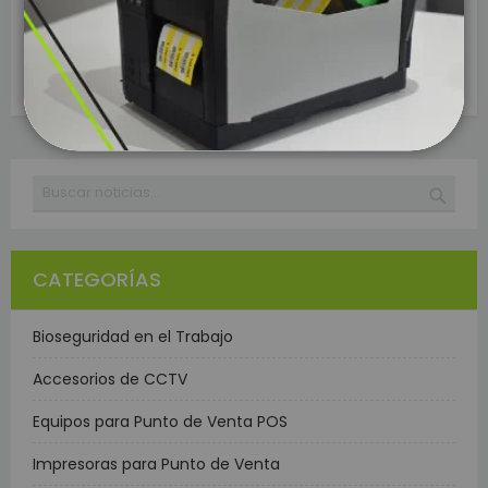
para un cctv con 48 camaras quee ups me sirve ?
Responder
Feb 16, 2026 14:12
Buscar
BUSC
CATEGORÍAS
Bioseguridad en el Trabajo
Accesorios de CCTV
Equipos para Punto de Venta POS
Impresoras para Punto de Venta