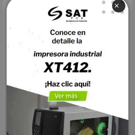
4. ¿Cuál es la diferencia entre una UPS online y
una offline?
CLOSE
Las UPS online proporcionan un suministro de energía
continuo, mientras que las UPS offline solo se activan
cuando hay una falla en el suministro eléctrico.
5. ¿Cómo puedo mantener mi UPS en buen
estado?
Asegúrate de realizar un mantenimiento regular, como
comprobar las baterías, limpiar los filtros de aire y
revisar las conexiones eléctricas.
← Previous
Next →
1 Comentarios
luis cataño