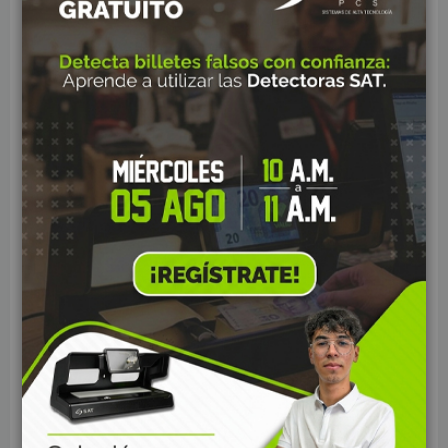
Controles de Acceso y Asistencia
Biometricos
Rastreo Satelital
Alarmas de Seguridad
Domótica y Automatización para el Hogar
Cables Redes
Fibra Optica
Redes Inalámbricas
Consumo
Energía Solar
Perifericos POS
Casinos