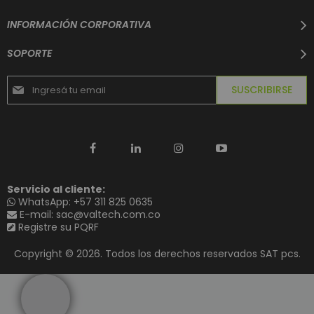
INFORMACIÓN CORPORATIVA
SOPORTE
Suscríbase
SUSCRIBIRSE
al
boletín
informativo:
Servicio al cliente:
WhatsApp: +57 311 825 0635
E-mail: sac@valtech.com.co
Registre su PQRF
Copyright © 2026. Todos los derechos reservados SAT pcs.