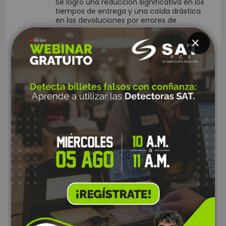
Se logró una reducción significativa en los
tiempos de entrega y una caída drástica
en las devoluciones por errores de
despacho.
Caso 2: Control de Inventario en Retail:
Una superficie comercial optó por impresoras de
CLOSE
escritorio robustas en sus estaciones de
recepción centralizadas.
Resultado:
El proceso ganó en organización y
estabilidad, permitiendo un control de
stock masivo con una consistencia
impecable en el etiquetado.
Conclusión: Sincronía entre
hardware y estrategia
En última instancia, las impresoras móviles y las de
escritorio no son tecnologías competidoras, sino
herramientas complementarias que responden a
demandas operativas distintas
. Mientras la