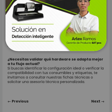
movilidad aporta la flexibilidad necesaria para el
trabajo dinámico en campo, el formato de escritorio
ofrece la robustez y el rendimiento requeridos para
entornos de alta carga y control.
Implementar la solución correcta permite que tu
empresa opere de forma más inteligente y alineada
con sus objetivos de crecimiento. El ecosistema de
SAT PCS
ha sido diseñado para cubrir ambos frentes,
facilitando una integración transparente en sectores
logísticos, industriales y comerciales.
¿Necesitas validar qué hardware se adapta mejor
a tu flujo actual?
Si buscas identificar la configuración ideal o verificar la
compatibilidad con tus consumibles y etiquetas, te
invitamos a consultar nuestras fichas técnicas o
solicitar una asesoría técnica personalizada.
← Previous
Next →